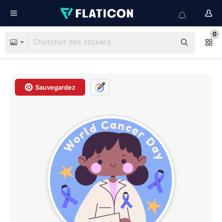
0
Sauvegardez