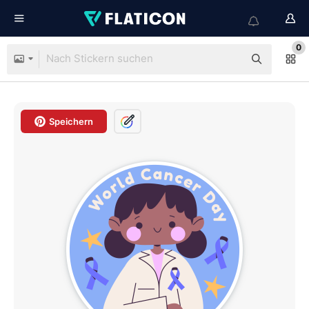
0
Speichern