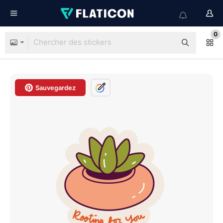
0
Sauvegardez