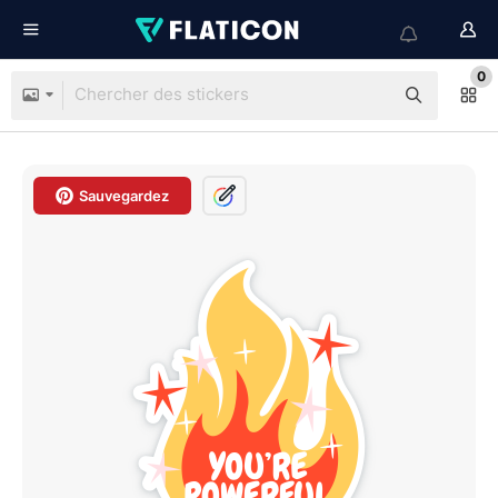
0
Sauvegardez