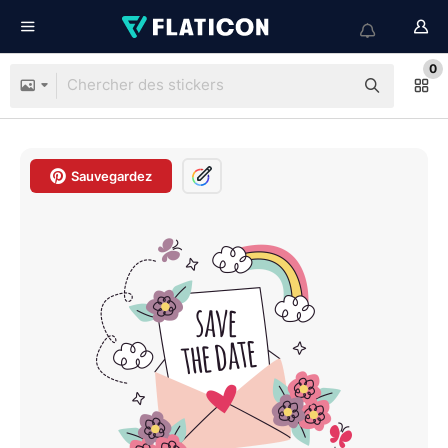
0
Sauvegardez