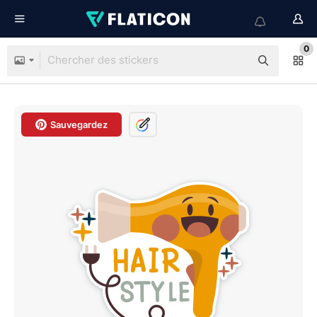
0
Sauvegardez