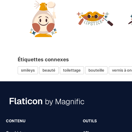
Étiquettes connexes
smileys
beauté
toilettage
bouteille
vernis à on
CONTENU
OUTILS