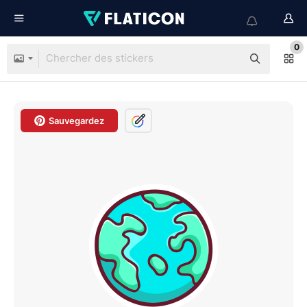
0
Sauvegardez