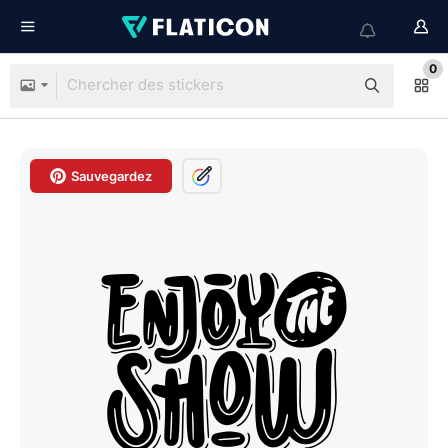
0
Sauvegardez