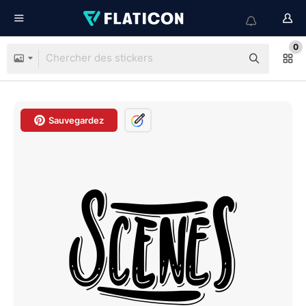
0
Sauvegardez