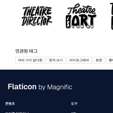
연관된 태그
여러 가지 잡다한
문자 쓰기
타이포그래피
본문
환
콘텐츠
도구