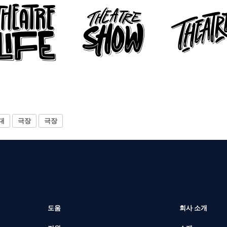
대
극장
극장
도움
회사 소개