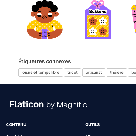
Étiquettes connexes
loisirs et temps libre
tricot
artisanat
théière
bo
CONTENU
OUTILS