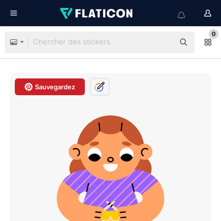
0
Sauvegardez