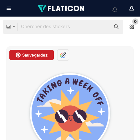
0
Sauvegardez