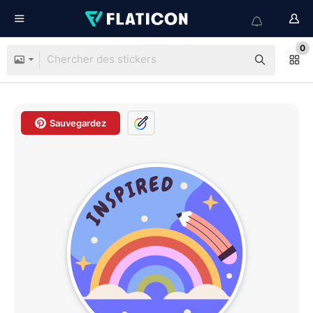
0
Sauvegardez