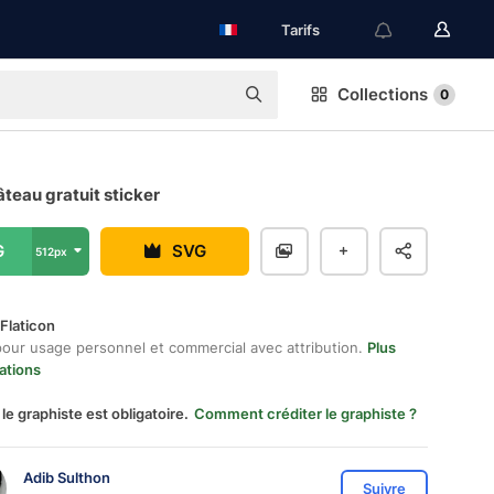
Tarifs
Collections
0
âteau gratuit sticker
G
SVG
512px
Flaticon
pour usage personnel et commercial avec attribution.
Plus
ations
 le graphiste est obligatoire.
Comment créditer le graphiste ?
Adib Sulthon
Suivre