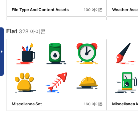
File Type And Content Assets
Weather Ass
100 아이콘
Flat
328 아이콘
Interaction Assets
Desktop And 
150 아이콘
Miscellanea Set
Miscellanea 
160 아이콘