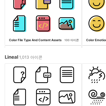
Color File Type And Content Assets
Color Emotio
100 아이콘
Lineal
1,013 아이콘
Color Windows Assets
Time Assets
30 아이콘