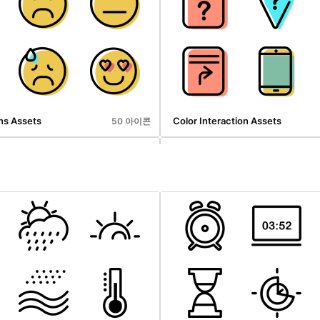
ns Assets
Color Interaction Assets
50 아이콘
Color User Interface Assets
10 아이콘