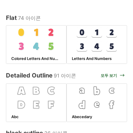
Flat
74 아이콘
Colored Letters And Numbers
Letters And Numbers
Detailed Outline
91 아이콘
모두 보기
Abc
Abecedary