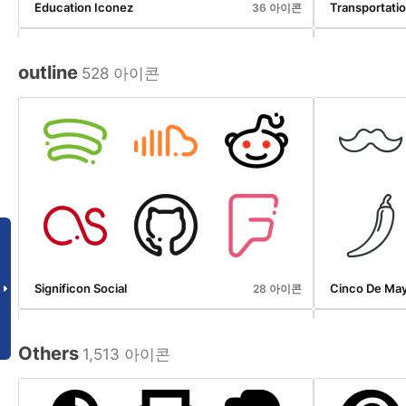
Education Iconez
Transportati
36 아이콘
outline
528 아이콘
Clothes Accessories Iconez
Ecommerce 
36 아이콘
Significon Social
Cinco De May
28 아이콘
Others
1,513 아이콘