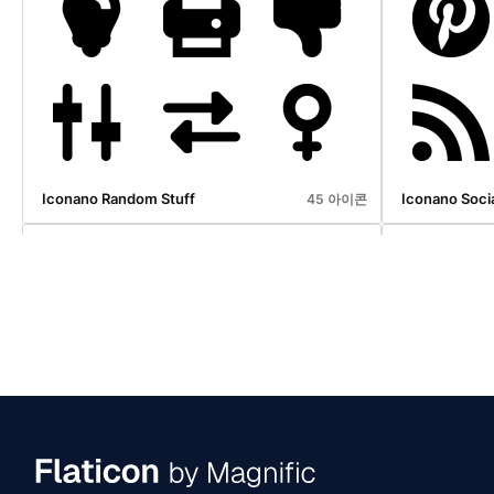
Ramadan Icont Event Line
St Patricks D
12 아이콘
Iconano Random Stuff
Iconano Soci
45 아이콘
Black Friday Icont Event Flat
Icometric St 
12 아이콘