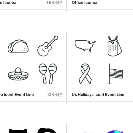
on Iconez
Office Iconez
36 아이콘
Iconez
Board Card Games Iconez
36 아이콘
o Icont Event Line
Us Holidays Icont Event Line
12 아이콘