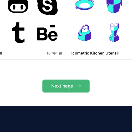
ay Linec
Arrow Player Linec
16 아이콘
al
Icometric Kitchen Utensil
16 아이콘
Next
page
Patricks Day
Icometric Christmas
10 아이콘