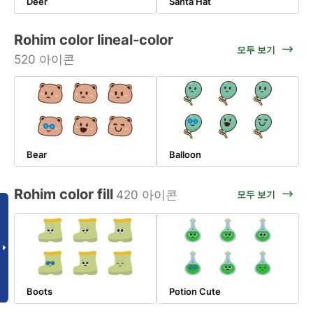
Deer
Santa Hat
Rohim color lineal-color
모두 보기
520 아이콘
Bear
Balloon
Rohim color fill
420 아이콘
모두 보기
Boots
Potion Cute