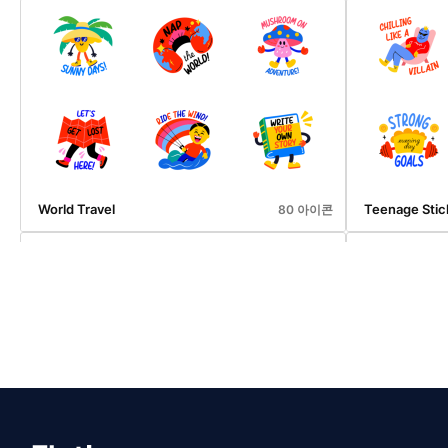
Board Games
Business
20 아이콘
World Travel
Teenage Stic
80 아이콘
Cartoon Piano
Cartoon Milk
32 아이콘