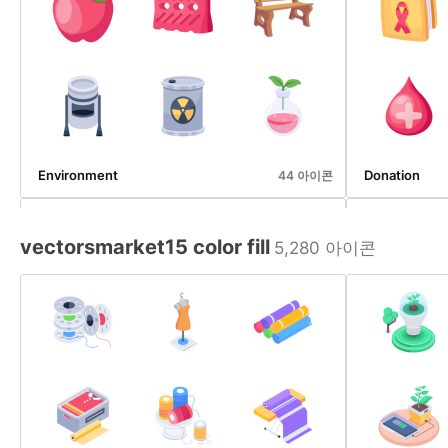
Environment
Donation
44 아이콘
vectorsmarket15 color fill
5,280 아이콘
Engineering
Magic And Fai
100 아이콘