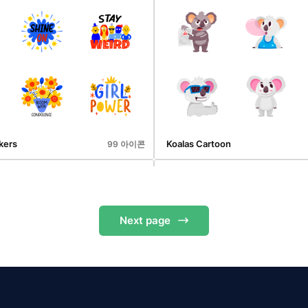
Business
57 아이콘
kers
Koalas Cartoon
99 아이콘
Next
page
 Carton
Hawaii Cartoon
48 아이콘