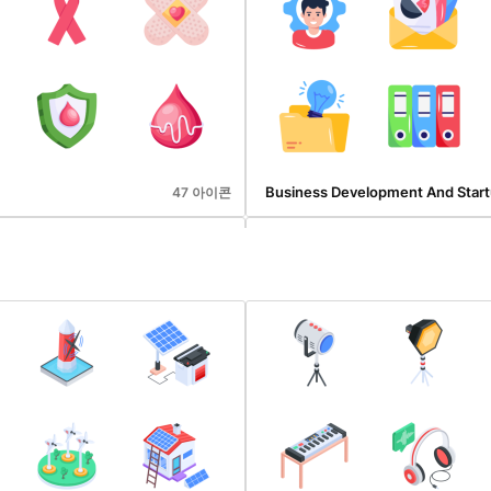
Business Development And Star
47 아이콘
ry Tale
Christmas
71 아이콘