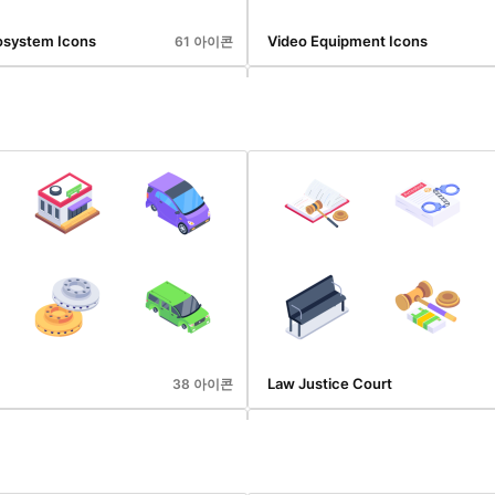
osystem Icons
Video Equipment Icons
61 아이콘
Media And Cinematography
45 아이콘
Law Justice Court
38 아이콘