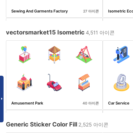
Sewing And Garments Factory
Isometric Ec
27 아이콘
vectorsmarket15 Isometric
4,511 아이콘
Webinar And Podcast Icons
Road Signs
70 아이콘
Amusement Park
Car Service
40 아이콘
Generic Sticker Color Fill
2,525 아이콘