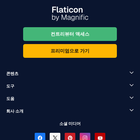
컨트리뷰터 액세스
프리미엄으로 가기
콘텐츠
도구
도움
회사 소개
소셜 미디어