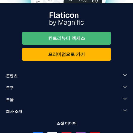
컨트리뷰터 액세스
프리미엄으로 가기
콘텐츠
도구
도움
회사 소개
소셜 미디어