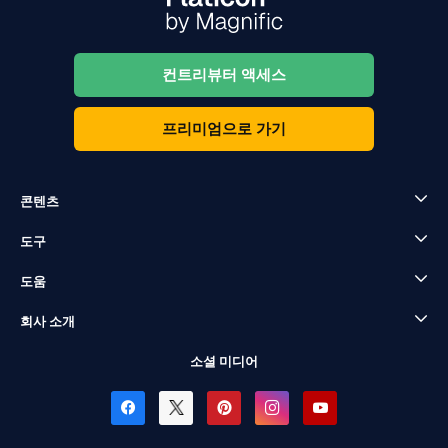
컨트리뷰터 액세스
프리미엄으로 가기
콘텐츠
도구
도움
회사 소개
소셜 미디어