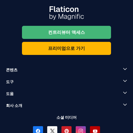
컨트리뷰터 액세스
프리미엄으로 가기
콘텐츠
도구
도움
회사 소개
소셜 미디어