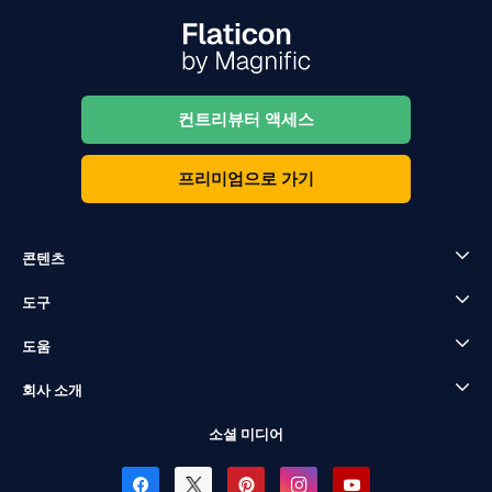
컨트리뷰터 액세스
프리미엄으로 가기
콘텐츠
도구
도움
회사 소개
소셜 미디어