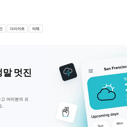
인
다이어트
야채
정말 멋진
고 여러분의 프
.