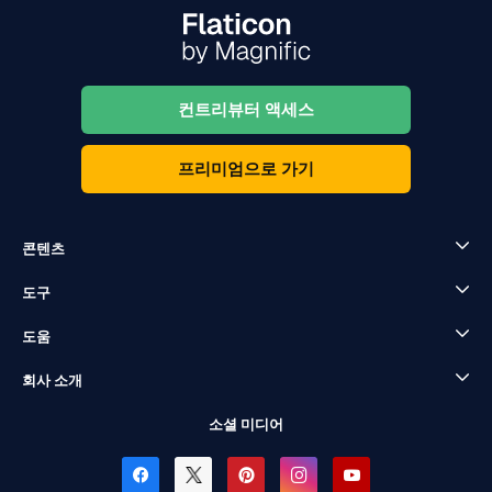
컨트리뷰터 액세스
프리미엄으로 가기
콘텐츠
도구
도움
회사 소개
소셜 미디어