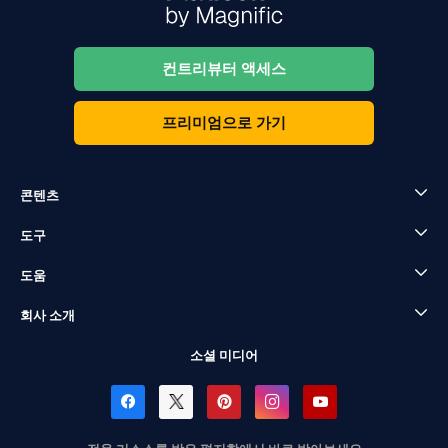
컨트리뷰터 액세스
프리미엄으로 가기
콘텐츠
도구
도움
회사 소개
소셜 미디어