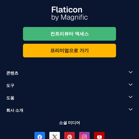
컨트리뷰터 액세스
프리미엄으로 가기
콘텐츠
도구
도움
회사 소개
소셜 미디어