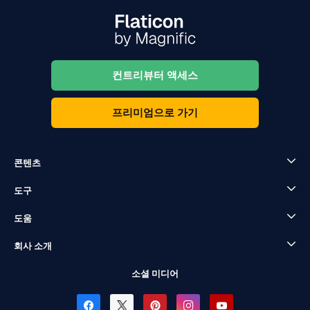
컨트리뷰터 액세스
프리미엄으로 가기
콘텐츠
도구
도움
회사 소개
소셜 미디어