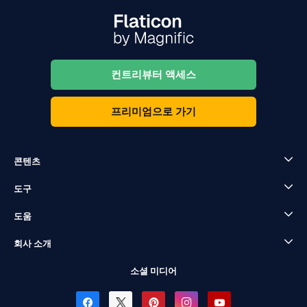
컨트리뷰터 액세스
프리미엄으로 가기
콘텐츠
도구
도움
회사 소개
소셜 미디어