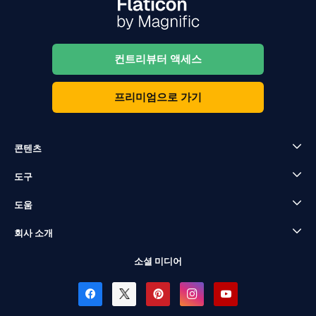
컨트리뷰터 액세스
프리미엄으로 가기
콘텐츠
도구
도움
회사 소개
소셜 미디어