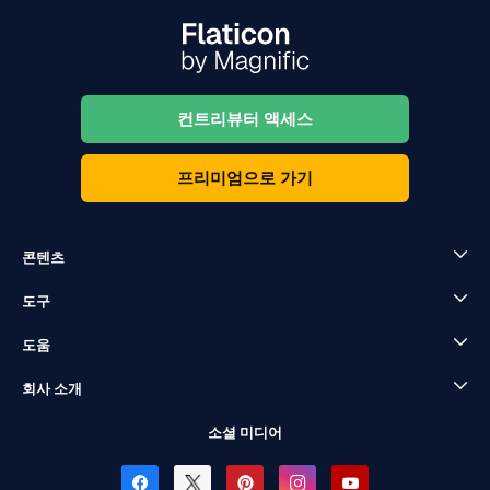
컨트리뷰터 액세스
프리미엄으로 가기
콘텐츠
도구
도움
회사 소개
소셜 미디어