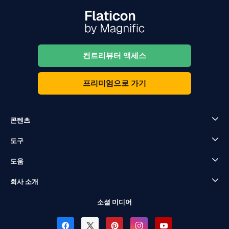
컨트리뷰터 액세스
프리미엄으로 가기
콘텐츠
도구
도움
회사 소개
소셜 미디어