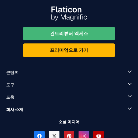
컨트리뷰터 액세스
프리미엄으로 가기
콘텐츠
도구
도움
회사 소개
소셜 미디어