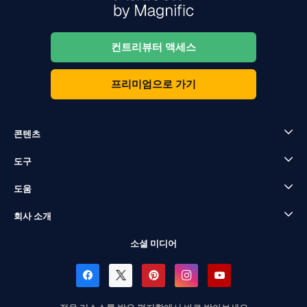
컨트리뷰터 액세스
프리미엄으로 가기
콘텐츠
도구
도움
회사 소개
소셜 미디어