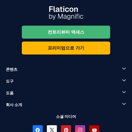
컨트리뷰터 액세스
프리미엄으로 가기
콘텐츠
도구
도움
회사 소개
소셜 미디어