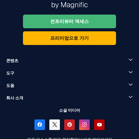
컨트리뷰터 액세스
프리미엄으로 가기
콘텐츠
도구
도움
회사 소개
소셜 미디어