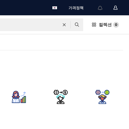
가격정책
컬렉션
0