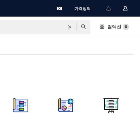
가격정책
컬렉션
0