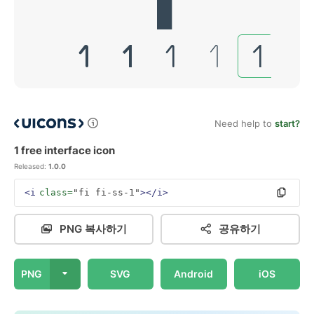
Need help to
start?
1 free interface icon
Released:
1.0.0
<i
class=
"fi fi-ss-1"
></i>
PNG 복사하기
공유하기
PNG
SVG
Android
iOS