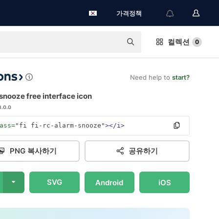
가격정책
컬렉션
0
Need help to
start?
nooze free interface icon
3.0.0
ass=
"fi fi-rc-alarm-snooze"
></i>
PNG 복사하기
공유하기
SVG
Android
iOS