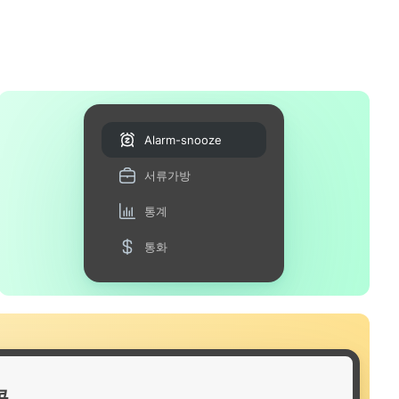
Alarm-snooze
서류가방
통계
통화
콘