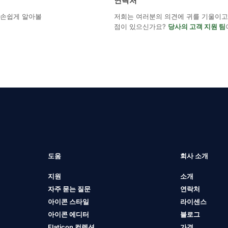
연락처
해 손쉽게 알아볼
저희는 여러분의 의견에 귀를 기울이고 
점이 있으신가요?
당사의 고객 지원 팀
도움
회사 소개
지원
소개
자주 묻는 질문
연락처
아이콘 스타일
라이센스
아이콘 에디터
블로그
Flaticon 컬렉션
가격