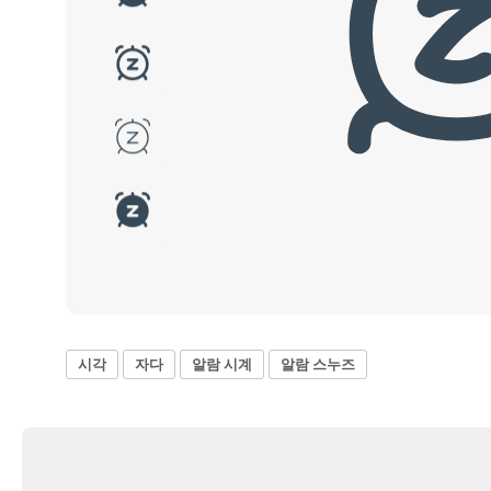
시각
자다
알람 시계
알람 스누즈