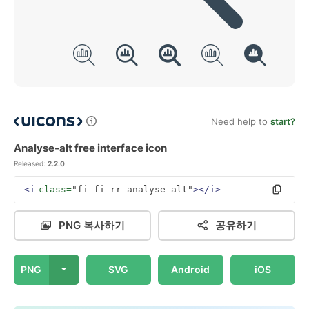
Need help to
start?
Analyse-alt free interface icon
Released:
2.2.0
<i
class=
"fi fi-rr-analyse-alt"
></i>
PNG 복사하기
공유하기
PNG
SVG
Android
iOS