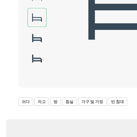
쉬다
자고
방
침실
가구 및 가정
빈 침대