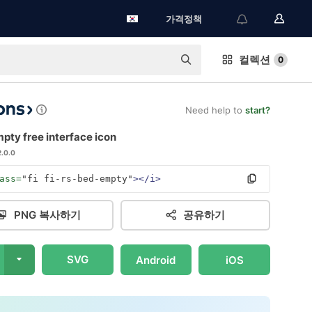
가격정책
컬렉션
0
Need help to
start?
pty free interface icon
2.0.0
ass=
"fi fi-rs-bed-empty"
></i>
PNG 복사하기
공유하기
SVG
Android
iOS