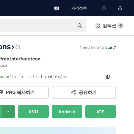
가격정책
컬렉션
0
Need help to
start?
d free interface icon
3.0.0
ass=
"fi fi-ts-billiard"
></i>
PNG 복사하기
공유하기
SVG
Android
iOS