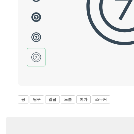
공
당구
일곱
노름
여가
스누커