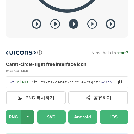
Need help to
start?
Caret-circle-right free interface icon
Released:
1.0.0
<i
class=
"fi fi-ts-caret-circle-right"
></i>
PNG 복사하기
공유하기
PNG
SVG
Android
iOS