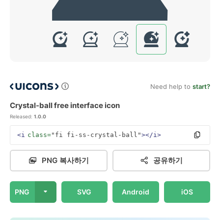
Need help to
start?
Crystal-ball free interface icon
Released:
1.0.0
<i
class=
"fi fi-ss-crystal-ball"
></i>
PNG 복사하기
공유하기
PNG
SVG
Android
iOS