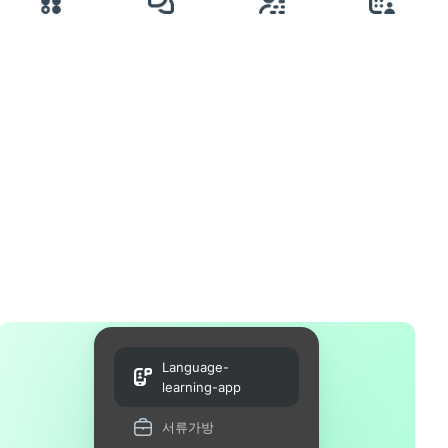
Language-
learning-app
서류가방