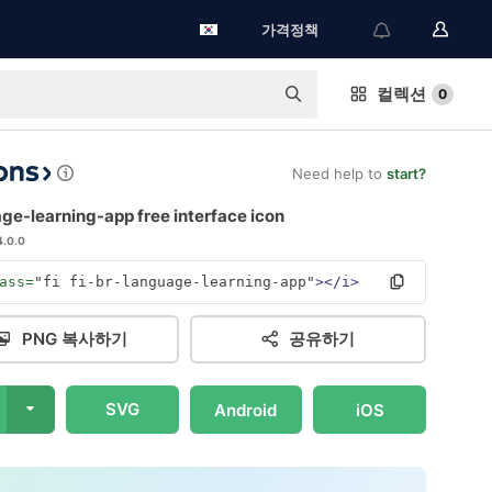
가격정책
컬렉션
0
Need help to
start?
ge-learning-app free interface icon
4.0.0
ass=
"fi fi-br-language-learning-app"
></i>
PNG 복사하기
공유하기
SVG
Android
iOS