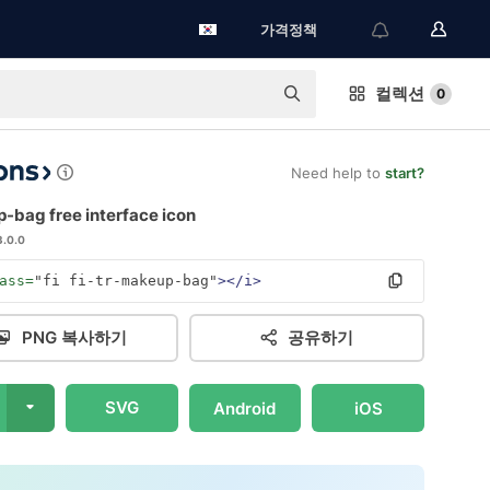
가격정책
컬렉션
0
Need help to
start?
-bag free interface icon
3.0.0
ass=
"fi fi-tr-makeup-bag"
></i>
PNG 복사하기
공유하기
SVG
Android
iOS